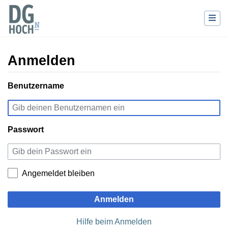
Anmelden
Wechseln zu:
Benutzername
Navigation
,
Suche
Passwort
Angemeldet bleiben
Anmelden
Hilfe beim Anmelden