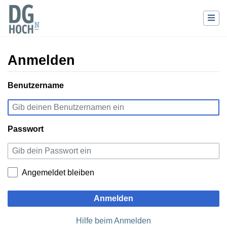
Anmelden
Wechseln zu:
Benutzername
Navigation
,
Suche
Passwort
Angemeldet bleiben
Anmelden
Hilfe beim Anmelden