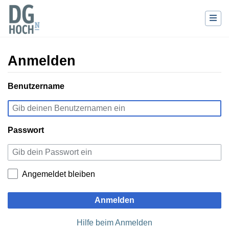
Anmelden
Wechseln zu:
Benutzername
Navigation
,
Suche
Passwort
Angemeldet bleiben
Anmelden
Hilfe beim Anmelden