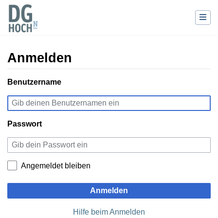
Anmelden
Wechseln zu:
Benutzername
Navigation
,
Suche
Passwort
Angemeldet bleiben
Anmelden
Hilfe beim Anmelden