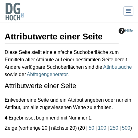
Hilfe
Attributwerte einer Seite
Wechseln zu:
Navigation
,
Suche
Diese Seite stellt eine einfache Suchoberfläche zum
Ermitteln aller Attribute auf einer bestimmten Seite bereit.
Andere verfügbare Suchoberflächen sind die
Attributsuche
sowie der
Abfragengenerator
.
Attributwerte einer Seite
Entweder eine Seite und ein Attribut angeben oder nur ein
Attribut, um alle zugewiesenen Werte zu erhalten.
4
Ergebnisse, beginnend mit Nummer
1
.
Zeige (
vorherige 20
|
nächste 20
) (
20
|
50
|
100
|
250
|
500
)