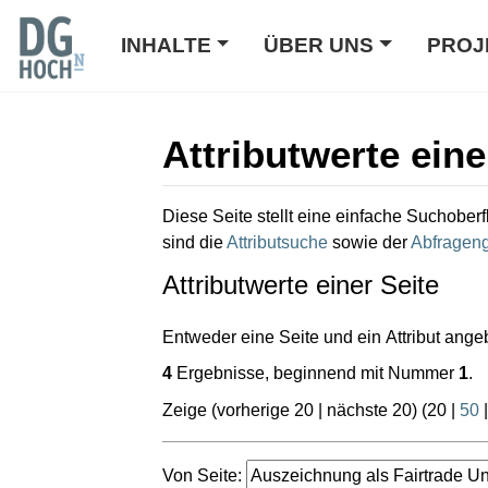
INHALTE
ÜBER UNS
PROJ
Attributwerte eine
Wechseln zu:
Navigation
,
Suche
Diese Seite stellt eine einfache Suchoberf
sind die
Attributsuche
sowie der
Abfrageng
Attributwerte einer Seite
Entweder eine Seite und ein Attribut ange
4
Ergebnisse, beginnend mit Nummer
1
.
Zeige (
vorherige 20
|
nächste 20
) (
20
|
50
Von Seite: