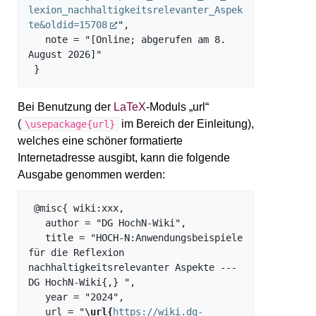
lexion_nachhaltigkeitsrelevanter_Aspek
te&oldid=15708
",

   note = "[Online; abgerufen am 8. 
August 2026]"

Bei Benutzung der
LaTeX
-Moduls „url“
(
im Bereich der Einleitung),
\usepackage{url}
welches eine schöner formatierte
Internetadresse ausgibt, kann die folgende
Ausgabe genommen werden:
 @misc{ wiki:xxx,

   author = "DG HochN-Wiki",

   title = "HOCH-N:Anwendungsbeispiele 
für die Reflexion 
nachhaltigkeitsrelevanter Aspekte --- 
DG HochN-Wiki{,} ",

   year = "2024",

   url = "
\url{
https://wiki.dg-