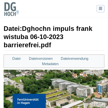
Datei
:
Dghochn impuls frank
wistuba 06-10-2023
barrierefrei.pdf
Wechseln zu:
Navigation
,
Suche
Datei
Dateiversionen
Dateiverwendung
Metadaten