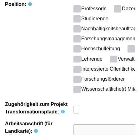
Position:
ProfessorIn
Dozent(
Studierende
Nachhaltigkeitsbeauftragte
Forschungsmanagement
Hochschulleitung
Fo
Lehrende
Verwaltun
Interessierte Öffentlichkeit
Forschungsförderer
Wissenschaftliche(r) Mitarb
Zugehörigkeit zum Projekt
Transformationspfade:
Arbeitsanschrift (für
Landkarte):