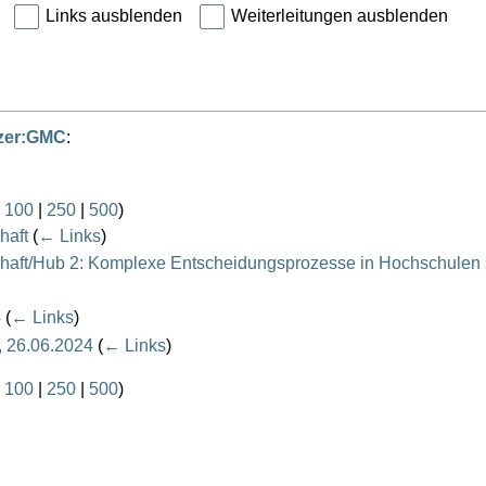
Links ausblenden
Weiterleitungen ausblenden
zer:GMC
:
|
100
|
250
|
500
)
haft
(
← Links
)
ft/Hub 2: Komplexe Entscheidungsprozesse in Hochschulen s
4
(
← Links
)
, 26.06.2024
(
← Links
)
|
100
|
250
|
500
)