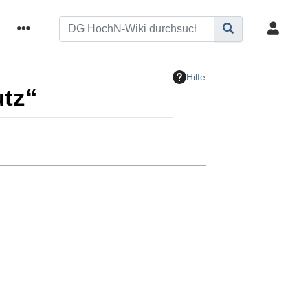
Hilfe
utz“