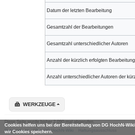
Datum der letzten Bearbeitung
Gesamtzahl der Bearbeitungen
Gesamtzahl unterschiedlicher Autoren
Anzahl der kürzlich erfolgten Bearbeitung
Anzahl unterschiedlicher Autoren der kür
WERKZEUGE
Diese Seite wurde bisher 2.090-mal abgerufen.
Cookies helfen uns bei der Bereitstellung von DG HochN-Wiki
Datenschutz
Über DG HochN-Wiki
Haftungsausschluss
wir Cookies speichern.