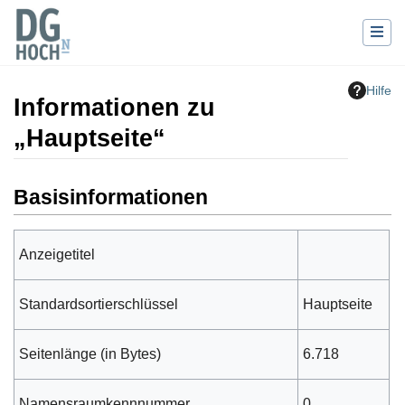
Hilfe
Informationen zu
„Hauptseite“
Wechseln zu:
Navigation
,
Suche
Basisinformationen
Anzeigetitel
Hauptseite
Standardsortierschlüssel
Hauptseite
Seitenlänge (in Bytes)
6.718
Namensraumkennnummer
0