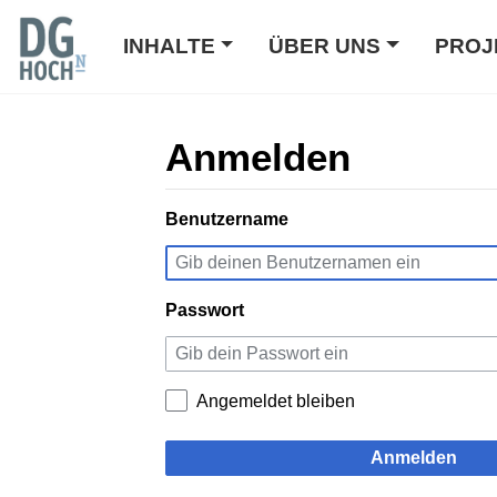
INHALTE
ÜBER UNS
PROJ
Anmelden
Wechseln zu:
Benutzername
Navigation
,
Suche
Passwort
Angemeldet bleiben
Anmelden