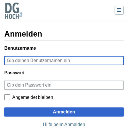
Anmelden
Wechseln zu:
Benutzername
Navigation
,
Suche
Passwort
Angemeldet bleiben
Anmelden
Hilfe beim Anmelden