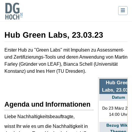
Hub Green Labs, 23.03.23
Wechseln zu:
Navigation
,
Suche
Erster Hub zu "Green Labs" mit Impulsen zu Assessment-
und Zertifizierungs-Tools und deren Anwendung von Martin
Farley (Gründer von LEAF), Bianca Schell (Universität
Konstanz) und Ines Herr (TU Dresden).
Hub Green
Labs, 23.03.
Datum
Agenda und Informationen
Do 23 März 20
14:00 Uhr
Liebe Nachhaltigkeitsbeauftragte,
Bezug Wiki-
wisst Ihr wie es um die Nachhaltigkeit in
Themen