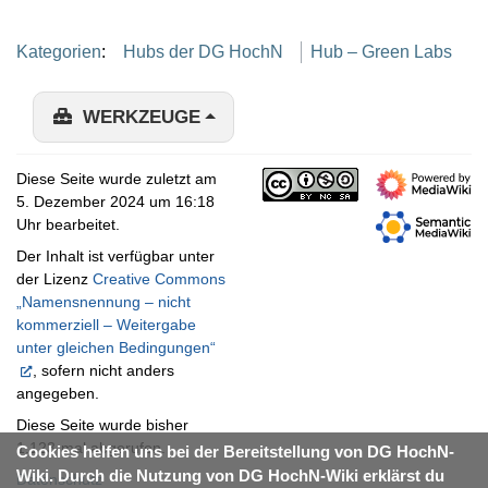
Kategorien
:
Hubs der DG HochN
Hub – Green Labs
WERKZEUGE
Diese Seite wurde zuletzt am
5. Dezember 2024 um 16:18
Uhr bearbeitet.
Der Inhalt ist verfügbar unter
der Lizenz
Creative Commons
„Namensnennung – nicht
kommerziell – Weitergabe
unter gleichen Bedingungen“
, sofern nicht anders
angegeben.
Diese Seite wurde bisher
1.123-mal abgerufen.
Cookies helfen uns bei der Bereitstellung von DG HochN-
Wiki. Durch die Nutzung von DG HochN-Wiki erklärst du
Datenschutz