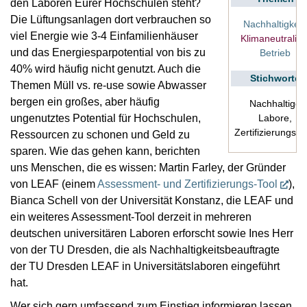
den Laboren Eurer Hochschulen steht?
Die Lüftungsanlagen dort verbrauchen so
Nachhaltigkeit
viel Energie wie 3-4 Einfamilienhäuser
Klimaneutralitä
und das Energiesparpotential von bis zu
Betrieb
40% wird häufig nicht genutzt. Auch die
Stichworte
Themen Müll vs. re-use sowie Abwasser
bergen ein großes, aber häufig
Nachhaltige
ungenutztes Potential für Hochschulen,
Labore,
Zertifizierungsto
Ressourcen zu schonen und Geld zu
sparen. Wie das gehen kann, berichten
uns Menschen, die es wissen: Martin Farley, der Gründer
von LEAF (einem
Assessment- und Zertifizierungs-Tool
),
Bianca Schell von der Universität Konstanz, die LEAF und
ein weiteres Assessment-Tool derzeit in mehreren
deutschen universitären Laboren erforscht sowie Ines Herr
von der TU Dresden, die als Nachhaltigkeitsbeauftragte
der TU Dresden LEAF in Universitätslaboren eingeführt
hat.
Wer sich gern umfassend zum Einstieg informieren lassen