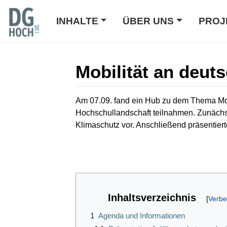
INHALTE
ÜBER UNS
PROJ
Mobilität an deut
Wechseln zu:
Navigation
,
Suche
Am 07.09. fand ein Hub zu dem Thema Mobi
Hochschullandschaft teilnahmen. Zunächst
Klimaschutz vor. Anschließend präsentier
Inhaltsverzeichnis
1
Agenda und Informationen