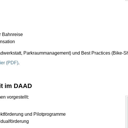
r Bahnreise
nsation
dwerkstatt, Parkraummanagement) und Best Practices (Bike-Sha
ier (PDF)
.
eit im DAAD
n vorgestellt:
ojektförderung und Pilotprogramme
vidualförderung