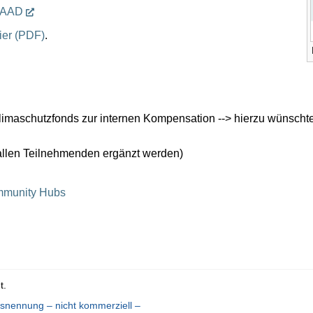
 DAAD
ier (PDF)
.
aschutzfonds zur internen Kompensation --> hierzu wünschte
 allen Teilnehmenden ergänzt werden)
munity Hubs
t.
nennung – nicht kommerziell –