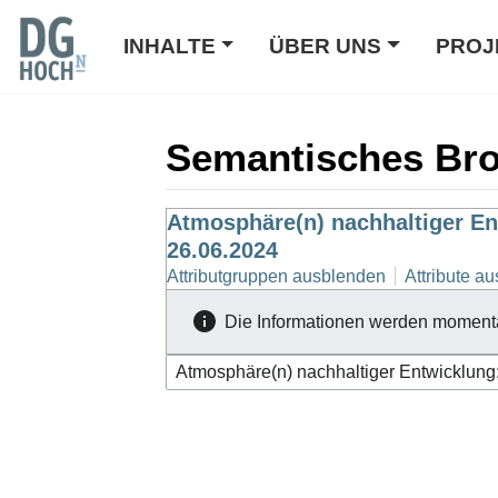
INHALTE
ÜBER UNS
PROJ
Semantisches Br
Wechseln zu:
Atmosphäre(n) nachhaltiger En
Navigation
,
Suche
26.06.2024
Attributgruppen ausblenden
Attribute au
Die Informationen werden moment