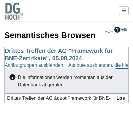
Hilfe
RDF
Semantisches Browsen
Wechseln zu:
Drittes Treffen der AG "Framework für
Navigation
,
Suche
BNE-Zertifkate", 05.08.2024
Attributgruppen ausblenden
Attribute ausblenden, die hierh
Die Informationen werden momentan aus der
Datenbank abgerufen.