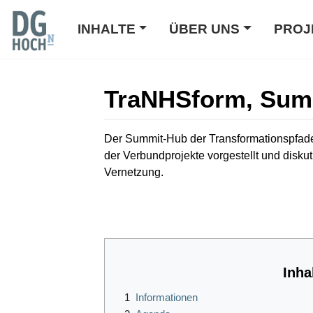
INHALTE
ÜBER UNS
PROJ
TraNHSform, Summ
Wechseln zu:
Navigation
,
Suche
Der Summit-Hub der Transformationspfade
der Verbundprojekte vorgestellt und disku
Vernetzung.
Inha
1
Informationen