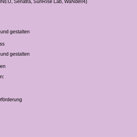
LINEU, Senatra, SunRise Lab, WaNdel!4)
und gestalten
uss
und gestalten
ken
n:
rförderung