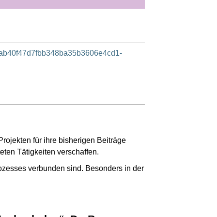
2d0ab40f47d7fbb348ba35b3606e4cd1-
jekten für ihre bisherigen Beiträge
eten Tätigkeiten verschaffen.
ozesses verbunden sind. Besonders in der