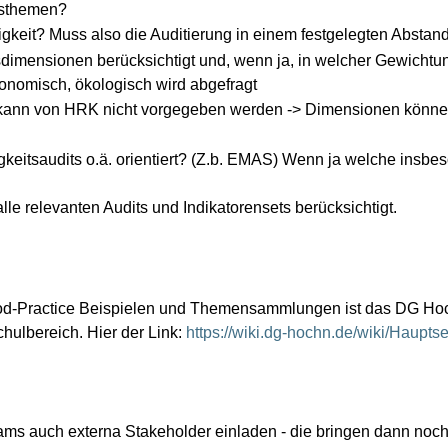
ttsthemen?
ltigkeit? Muss also die Auditierung in einem festgelegten Absta
dimensionen berücksichtigt und, wenn ja, in welcher Gewichtu
konomisch, ökologisch wird abgefragt
kann von HRK nicht vorgegeben werden -> Dimensionen können
keitsaudits o.ä. orientiert? (Z.b. EMAS) Wenn ja welche ins
lle relevanten Audits und Indikatorensets berücksichtigt.
d-Practice Beispielen und Themensammlungen ist das DG Hoch
hulbereich. Hier der Link:
https://wiki.dg-hochn.de/wiki/Hauptse
eams auch externa Stakeholder einladen - die bringen dann noch