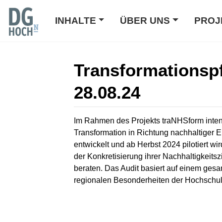
INHALTE
ÜBER UNS
PROJ
Transformationspf
28.08.24
Wechseln zu:
Navigation
,
Suche
Im Rahmen des Projekts traNHSform intens
Transformation in Richtung nachhaltiger E
entwickelt und ab Herbst 2024 pilotiert wir
der Konkretisierung ihrer Nachhaltigkeits
beraten. Das Audit basiert auf einem gesamt
regionalen Besonderheiten der Hochschule