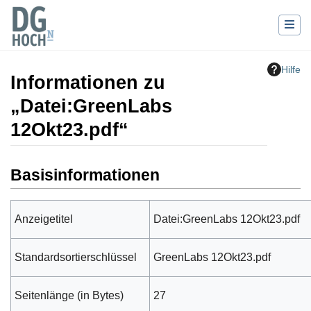
Hilfe
Informationen zu
„Datei:GreenLabs
12Okt23.pdf“
Wechseln zu:
Navigation
,
Suche
Basisinformationen
Anzeigetitel
Datei:GreenLabs 12Okt23.pdf
Standardsortierschlüssel
GreenLabs 12Okt23.pdf
Seitenlänge (in Bytes)
27