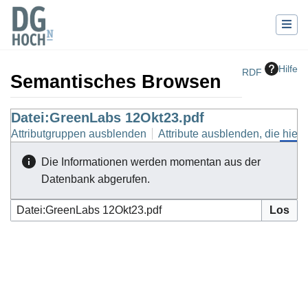
Hilfe
RDF
Semantisches Browsen
Wechseln zu:
Datei:GreenLabs 12Okt23.pdf
Navigation
,
Suche
Attributgruppen ausblenden
Attribute ausblenden, die hierh
Die Informationen werden momentan aus der
Datenbank abgerufen.