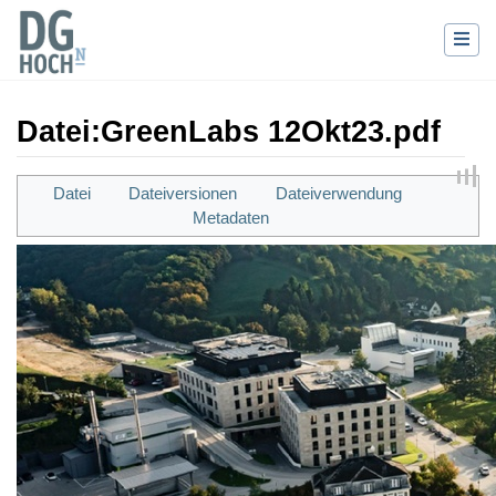
Datei
:
GreenLabs 12Okt23.pdf
Wechseln zu:
Navigation
,
Suche
Datei
Dateiversionen
Dateiverwendung
Metadaten