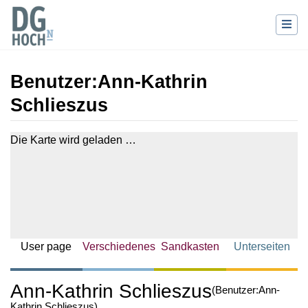
Benutzer
:
Ann-Kathrin
Schlieszus
Wechseln zu:
Navigation
,
Suche
Die Karte wird geladen …
User page
Verschiedenes
Sandkasten
Unterseiten
Ann-Kathrin Schlieszus
(Benutzer:Ann-
Kathrin Schlieszus)