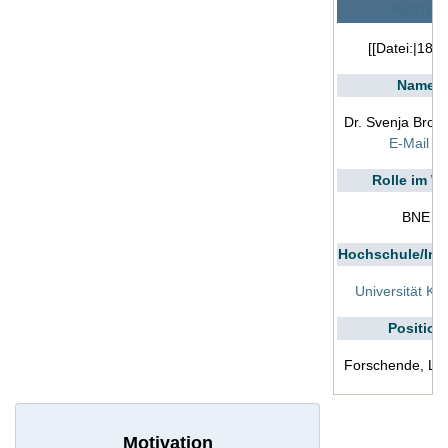
web
[[Datei:|180p
Name
Dr. Svenja Broc
E-Mail
Rolle im Wi
BNE
Hochschule/Inst
Universität Ko
Position
Forschende, Le
Motivation