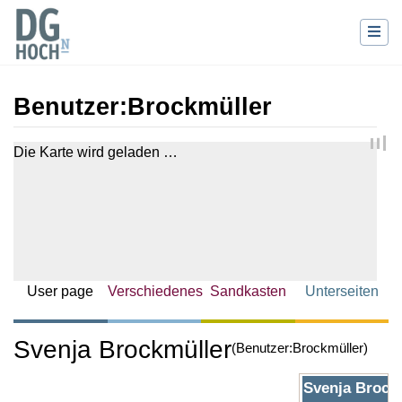
Benutzer
:
Brockmüller
Wechseln zu:
Navigation
,
Suche
Die Karte wird geladen …
User page
Verschiedenes
Sandkasten
Unterseiten
Svenja Brockmüller
(Benutzer:Brockmüller)
Svenja Brock