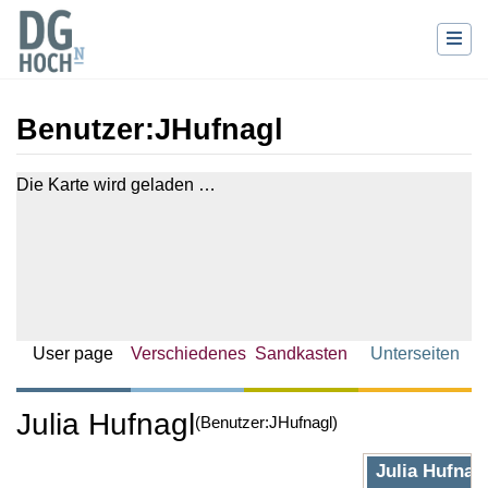
Benutzer
:
JHufnagl
Wechseln zu:
Navigation
,
Suche
Die Karte wird geladen …
User page
Verschiedenes
Sandkasten
Unterseiten
Julia Hufnagl
(Benutzer:JHufnagl)
Julia Hufnag