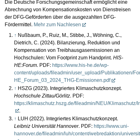
Die Deutsche Forschungsgemeinschaft ermöglicht eine
Abrechnung von Kompensationskosten von Dienstreisen
der DFG-Geförderten über die ausgezahlten DFG-
Fördermittel.
Mehr zum Nachlesen
↑
Nußbaum, P., Ruiz, M., Stibbe, J., Wöhning, C.,
Dietrich, C. (2024). Bilanzierung, Reduktion und
Kompensation von Treibhausgasemissionen an
Hochschulen: Vom Footprint zum Handprint.
HIS-
HE:Forum
. PDF:
https://www.his-he.de/wp-
content/uploads/fileadmin/user_upload/Publikationen/
HE_Forum_03_2024_THG-Emissionen.pdf
↑
HSZG (2023). Integriertes Klimaschutzkonzept.
Hochschule Zittau/Görlitz
. PDF:
https://klimaschutz.hszg.de/fileadmin/NEU/Klimaschut
.
↑
LUH (2022). Integriertes Klimaschutzkonzept.
Leibniz Universität Hannover
. PDF:
https://www.uni-
hannover.de/fileadmin/luh/content/webredaktion/univers