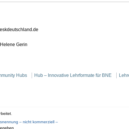
reskdeutschland.de
 Helene Gerin
munity Hubs
Hub – Innovative Lehrformate für BNE
Lehr
beitet.
nennung – nicht kommerziell –
gegeben.