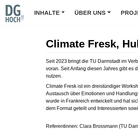
INHALTE
ÜBER UNS
PROJ
Climate Fresk, Hu
Wechseln zu:
Navigation
,
Suche
Seit 2023 bringt die TU Darmstadt im Ve
voran. Seit Anfang diesen Jahres gibt es
nutzen.
Climate Fresk ist ein dreistündiger Work
Austausch über Emotionen und Handlungsan
wurde in Frankreich entwickelt und hat sic
dem Format geteilt und Interessierten sow
Referentinnen: Clara Brossmann (TU Darmst