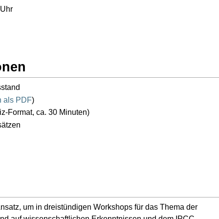
 Uhr
onen
sstand
n als PDF
)
z-Format, ca. 30 Minuten)
sätzen
 Ansatz, um in dreistündigen Workshops für das Thema der
uend auf wissenschaftlichen Erkenntnissen und dem IPCC