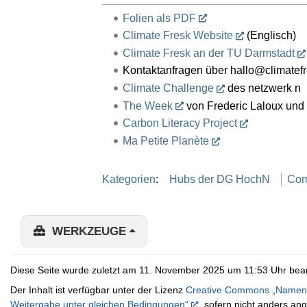
Folien als PDF
Climate Fresk Website
(Englisch)
Climate Fresk an der TU Darmstadt
Kontaktanfragen über hallo@climatef
Climate Challenge
des netzwerk n
The Week
von Frederic Laloux und
Carbon Literacy Project
Ma Petite Planète
Kategorien
:
Hubs der DG HochN
Com
WERKZEUGE
Diese Seite wurde zuletzt am 11. November 2025 um 11:53 Uhr bear
Der Inhalt ist verfügbar unter der Lizenz
Creative Commons „Namens
Weitergabe unter gleichen Bedingungen“
, sofern nicht anders an