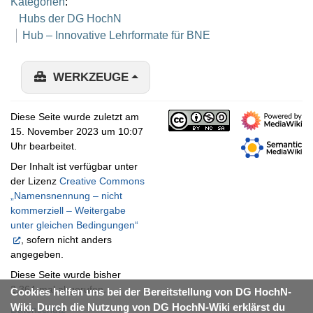
Kategorien
:
Hubs der DG HochN
Hub – Innovative Lehrformate für BNE
WERKZEUGE
Diese Seite wurde zuletzt am
15. November 2023 um 10:07
Uhr bearbeitet.
Der Inhalt ist verfügbar unter
der Lizenz
Creative Commons
„Namensnennung – nicht
kommerziell – Weitergabe
unter gleichen Bedingungen“
, sofern nicht anders
angegeben.
Diese Seite wurde bisher
2.364-mal abgerufen.
Cookies helfen uns bei der Bereitstellung von DG HochN-
Wiki. Durch die Nutzung von DG HochN-Wiki erklärst du
Datenschutz