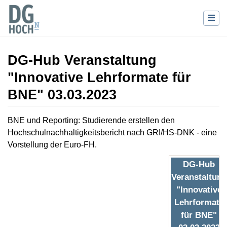
DG-Hub Veranstaltung
"Innovative Lehrformate für
BNE" 03.03.2023
Wechseln zu:
Navigation
,
Suche
BNE und Reporting: Studierende erstellen den
Hochschulnachhaltigkeitsbericht nach GRI/HS-DNK - eine
Vorstellung der Euro-FH.
DG-Hub
Veranstaltung
"Innovative
Lehrformate
für BNE"