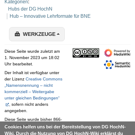
Kategorien
:
Hubs der DG HochN
Hub – Innovative Lehrformate für BNE
WERKZEUGE
Diese Seite wurde zuletzt am
1. November 2023 um 18:02
Uhr bearbeitet.
Der Inhalt ist verfügbar unter
der Lizenz
Creative Commons
„Namensnennung – nicht
kommerziell – Weitergabe
unter gleichen Bedingungen“
, sofern nicht anders
angegeben.
Diese Seite wurde bisher 866-
mal abgerufen.
Cookies helfen uns bei der Bereitstellung von DG HochN-
Wiki. Durch die Nutzung von DG HochN-Wiki erklärst du
Datenschutz