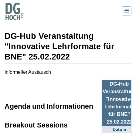
DG-Hub Veranstaltung
"Innovative Lehrformate für
BNE" 25.02.2022
Wechseln zu:
Navigation
,
Suche
Informeller Austausch
DG-Hub
Veranstaltung
"Innovative
Agenda und Informationen
Lehrformate
für BNE"
25.02.2022
Breakout Sessions
Datum