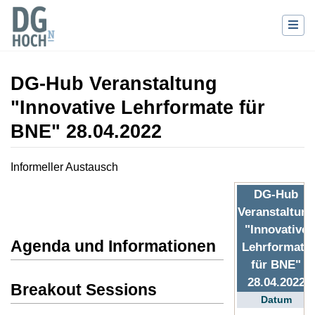
DG-Hub Veranstaltung
"Innovative Lehrformate für
BNE" 28.04.2022
Wechseln zu:
Navigation
,
Suche
Informeller Austausch
DG-Hub
Veranstaltung
"Innovative
Agenda und Informationen
Lehrformate
für BNE"
28.04.2022
Breakout Sessions
Datum