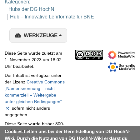
Kategorien
:
Hubs der DG HochN
Hub – Innovative Lehrformate für BNE
WERKZEUGE
Diese Seite wurde zuletzt am
1. November 2023 um 18:02
Uhr bearbeitet.
Der Inhalt ist verfügbar unter
der Lizenz
Creative Commons
„Namensnennung – nicht
kommerziell – Weitergabe
unter gleichen Bedingungen“
, sofern nicht anders
angegeben.
Diese Seite wurde bisher 800-
mal abgerufen.
Cookies helfen uns bei der Bereitstellung von DG HochN-
Wiki. Durch die Nutzung von DG HochN-Wiki erklärst du
Datenschutz