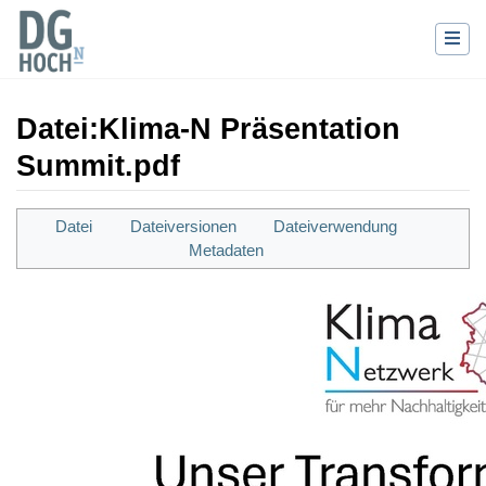
Datei
:
Klima-N Präsentation
Summit.pdf
Wechseln zu:
Navigation
,
Suche
Datei
Dateiversionen
Dateiverwendung
Metadaten