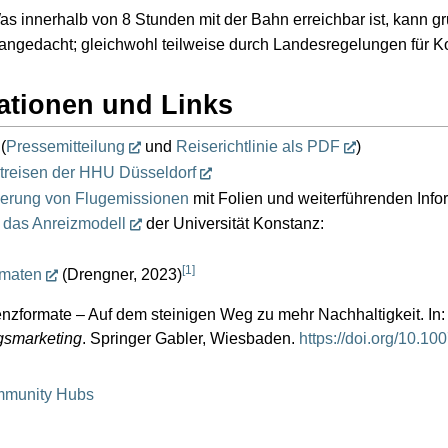
 innerhalb von 8 Stunden mit der Bahn erreichbar ist, kann gr
 angedacht; gleichwohl teilweise durch Landesregelungen für 
ationen und Links
(
Pressemitteilung
und
Reiserichtlinie als PDF
)
treisen der HHU Düsseldorf
erung von Flugemissionen
mit Folien und weiterführenden Info
r das Anreizmodell
der Universität Konstanz:
[
1
]
rmaten
(Drengner, 2023)
enzformate – Auf dem steinigen Weg zu mehr Nachhaltigkeit. In:
smarketing
. Springer Gabler, Wiesbaden.
https://doi.org/10.1
munity Hubs