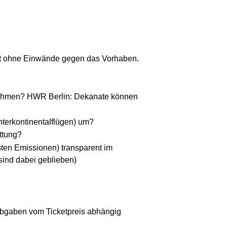
at ohne Einwände gegen das Vorhaben.
snahmen? HWR Berlin: Dekanate können
Interkontinentalflügen) um?
ttung?
sten Emissionen) transparent im
sind dabei geblieben)
Abgaben vom Ticketpreis abhängig