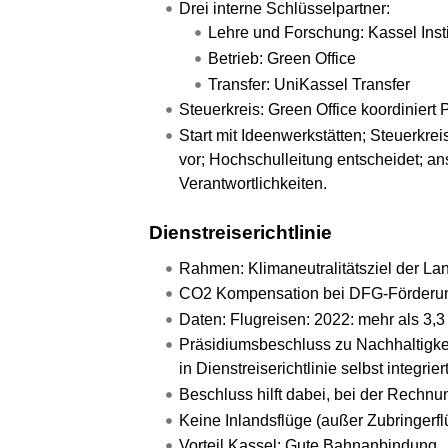
Drei interne Schlüsselpartner:
Lehre und Forschung: Kassel Instit
Betrieb: Green Office
Transfer: UniKassel Transfer
Steuerkreis: Green Office koordiniert 
Start mit Ideenwerkstätten; Steuerkrei
vor; Hochschulleitung entscheidet; an
Verantwortlichkeiten.
Dienstreiserichtlinie
Rahmen: Klimaneutralitätsziel der L
CO2 Kompensation bei DFG-Förderu
Daten: Flugreisen: 2022: mehr als 3,
Präsidiumsbeschluss zu Nachhaltigkei
in Dienstreiserichtlinie selbst integriert
Beschluss hilft dabei, bei der Rechn
Keine Inlandsflüge (außer Zubringerfl
Vorteil Kassel: Gute Bahnanbindung