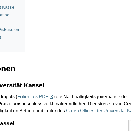
t Kassel
Kassel
iskussion
s
onen
versität Kassel
 Impuls (
Folien als PDF
) die Nachhaltigkeitsgovernance der
Präsidiumsbeschluss zu klimafreundlichen Dienstresein vor. Geor
gkeit im Betrieb und Leiter des
Green Offices der Universität K
Kassel