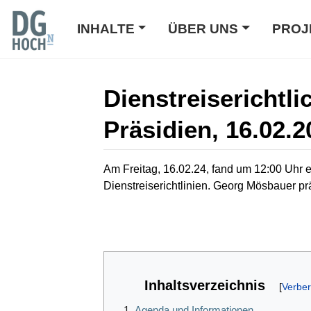
INHALTE
ÜBER UNS
PROJ
Dienstreiserichtli
Präsidien, 16.02.2
Wechseln zu:
Navigation
,
Suche
Am Freitag, 16.02.24, fand um 12:00 Uhr ei
Dienstreiserichtlinien. Georg Mösbauer pr
Inhaltsverzeichnis
1
Agenda und Informationen