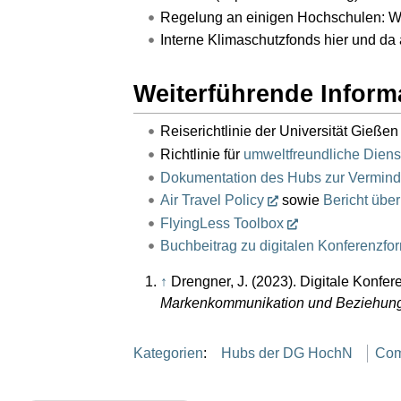
Regelung an einigen Hochschulen: Was
Interne Klimaschutzfonds hier und da
Weiterführende Inform
Reiserichtlinie der Universität Gießen 
Richtlinie für
umweltfreundliche Diens
Dokumentation des Hubs zur Vermind
Air Travel Policy
sowie
Bericht übe
FlyingLess Toolbox
Buchbeitrag zu digitalen Konferenzfo
↑
Drengner, J. (2023). Digitale Konfer
Markenkommunikation und Beziehung
Kategorien
:
Hubs der DG HochN
Com