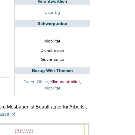
Verantwortlich
User:Bg
Schwerpunkte
Mobilität
Dienstreisen
Governance
Bezug Wiki-Themen
Green Office
,
Klimaneutralität
,
Mobilität
g Mösbauer ist Beauftragter für Arbeits-,
assel
.