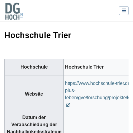
Hochschule Trier
Wechseln zu:
Navigation
,
Suche
Hochschule
Hochschule Trier
https://www.hochschule-trier.d
plus-
Website
leben/gve/forschung/projekte/
Datum der
Verabschiedung der
Nachhaltigkeitsstrategie