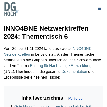
INNO4BNE Netzwerktreffen
2024: Thementisch 6
Wechseln zu:
Navigation
,
Suche
Vom 20. bis 21.11.2024 fand das zweite
INNO4BNE
Netzwerktreffen
in Leipzig statt. An den Thementischen
bearbeiteten die Gruppen unterschiedliche Schwerpunkte
zu dem Thema
Bildung für Nachhaltige Entwicklung
(BNE). Hier findet ihr die gesamte
Dokumentation
und
Ergebnisse der einzelnen Tische:
Inhaltsverzeichnis
1
Gute Ideen für transformative Hochschullehre teilen