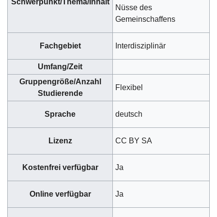
Schwerpunkt/Thema/Inhalt
Nüsse des
Gemeinschaffens
Fachgebiet
Interdisziplinär
Umfang/Zeit
Gruppengröße/Anzahl
Flexibel
Studierende
Sprache
deutsch
Lizenz
CC BY SA
Kostenfrei verfügbar
Ja
Online verfügbar
Ja