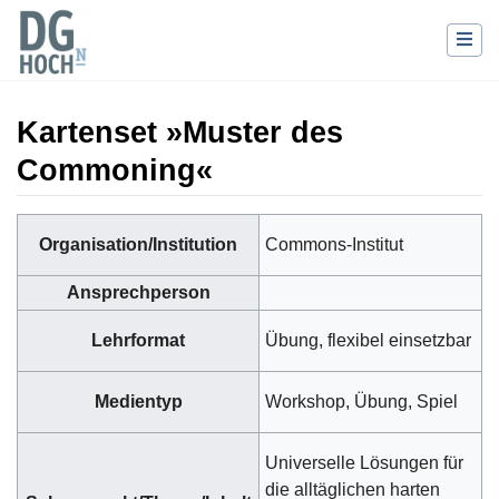
Kartenset »Muster des
Commoning«
Wechseln zu:
Navigation
,
Suche
Organisation/Institution
Commons-Institut
Ansprechperson
Lehrformat
Übung, flexibel einsetzbar
Medientyp
Workshop, Übung, Spiel
Universelle Lösungen für
die alltäglichen harten