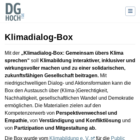
Klimadialog-Box
Wechseln zu:
Navigation
,
Suche
Mit der
„Klimadialog-Box: Gemeinsam übers Klima
sprechen“
soll
Klimabildung interaktiver, inklusiver und
wirkungsvoller machen und zu einer solidarischen,
zukunftsfähigen Gesellschaft beitragen.
Mit
niedrigschwelligen Dialog- und Aktionsformaten kann die
Box den Austausch über (Klima-)Gerechtigkeit,
Nachhaltigkeit, gesellschaftlichen Wandel und Demokratie
ermöglichen. Die Materialien zielen auf den
Kompetenzerwerb von
Perspektivenwechsel und
Empathie,
von
Verständigung und Konfliktlösung
und
von
Partizipation und Mitgestaltung ab.
Die Box wurde vom
Klimabildung e. V.
für die
Public