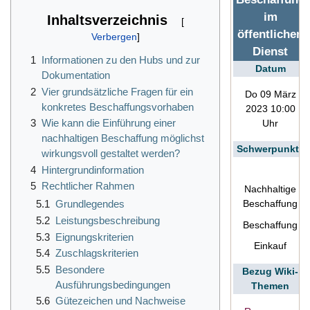
im
Inhaltsverzeichnis
öffentlichen
Dienst
1
Informationen zu den Hubs und zur
Datum
Dokumentation
2
Vier grundsätzliche Fragen für ein
Do 09 März
konkretes Beschaffungsvorhaben
2023 10:00
3
Wie kann die Einführung einer
Uhr
nachhaltigen Beschaffung möglichst
Schwerpunkte
wirkungsvoll gestaltet werden?
4
Hintergrundinformation
5
Rechtlicher Rahmen
Nachhaltige
Beschaffung
5.1
Grundlegendes
5.2
Leistungsbeschreibung
Beschaffung
5.3
Eignungskriterien
Einkauf
5.4
Zuschlagskriterien
5.5
Besondere
Bezug Wiki-
Ausführungsbedingungen
Themen
5.6
Gütezeichen und Nachweise