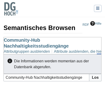
Hilfe
RDF
Semantisches Browsen
Wechseln zu:
Community-Hub
Navigation
,
Suche
Nachhaltigkeitsstudiengänge
Attributgruppen ausblenden
Attribute ausblenden, die hierh
Die Informationen werden momentan aus der
Datenbank abgerufen.