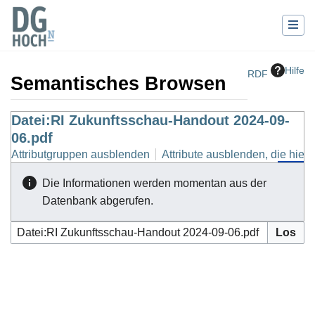
Hilfe
RDF
Semantisches Browsen
Wechseln zu:
Datei:RI Zukunftsschau-Handout 2024-09-
Navigation
,
Suche
06.pdf
Attributgruppen ausblenden
Attribute ausblenden, die hierh
Die Informationen werden momentan aus der
Datenbank abgerufen.