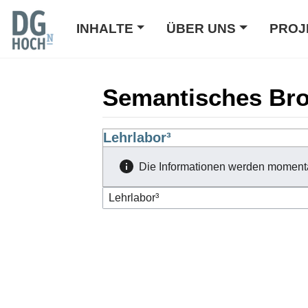
INHALTE
ÜBER UNS
PROJ
Semantisches Br
Wechseln zu:
Lehrlabor³
Navigation
,
Suche
Die Informationen werden moment