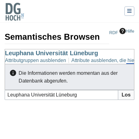
Hilfe
RDF
Semantisches Browsen
Wechseln zu:
Leuphana Universität Lüneburg
Navigation
,
Suche
Attributgruppen ausblenden
Attribute ausblenden, die hierh
Die Informationen werden momentan aus der
Datenbank abgerufen.