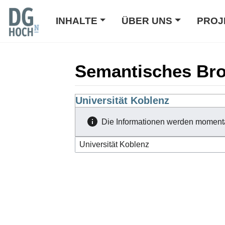
INHALTE
ÜBER UNS
PROJ
Semantisches Br
Wechseln zu:
Universität Koblenz
Navigation
,
Suche
Die Informationen werden moment