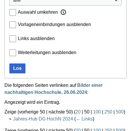
Auswahl umkehren
Vorlageneinbindungen ausblenden
Links ausblenden
Weiterleitungen ausblenden
Los
Die folgenden Seiten verlinken auf
Bilder einer
nachhaltigen Hochschule, 26.06.2024
:
Angezeigt wird ein Eintrag.
Zeige (
vorherige 50
|
nächste 50
) (
20
|
50
|
100
|
250
|
500
)
Jahres-Hub DG HochN 2024
(
← Links
)
Zeige (
vorherige 50
|
nächste 50
) (
20
|
50
|
100
|
250
|
500
)