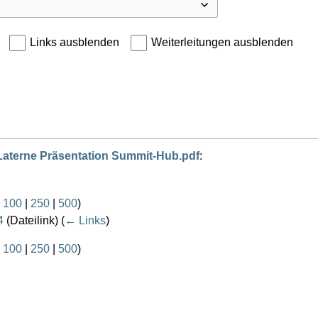
Links ausblenden
Weiterleitungen ausblenden
Laterne Präsentation Summit-Hub.pdf
:
|
100
|
250
|
500
)
4
(Dateilink)
(
← Links
)
|
100
|
250
|
500
)