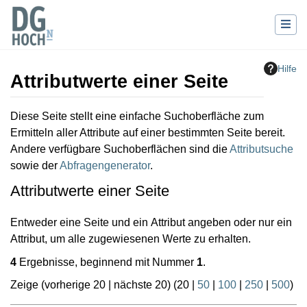
Hilfe
Attributwerte einer Seite
Wechseln zu:
Navigation
,
Suche
Diese Seite stellt eine einfache Suchoberfläche zum
Ermitteln aller Attribute auf einer bestimmten Seite bereit.
Andere verfügbare Suchoberflächen sind die
Attributsuche
sowie der
Abfragengenerator
.
Attributwerte einer Seite
Entweder eine Seite und ein Attribut angeben oder nur ein
Attribut, um alle zugewiesenen Werte zu erhalten.
4
Ergebnisse, beginnend mit Nummer
1
.
Zeige (
vorherige 20
|
nächste 20
) (
20
|
50
|
100
|
250
|
500
)