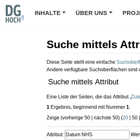
INHALTE
ÜBER UNS
PROJ
Suche mittels Attr
Wechseln zu:
Navigation
,
Suche
Diese Seite stellt eine einfache
Suchoberf
Andere verfügbare Suchoberflächen sind 
Suche mittels Attribut
Eine Liste der Seiten, die das Attribut „
Da
1
Ergebnis, beginnend mit Nummer
1
.
Zeige (
vorherige 50
|
nächste 50
) (
20
|
50
Attribut:
Wert