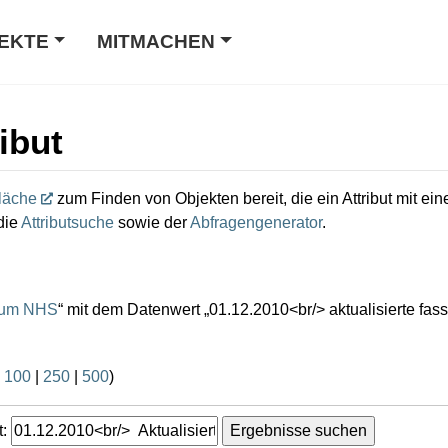
EKTE
MITMACHEN
ibut
läche
zum Finden von Objekten bereit, die ein Attribut mit e
die
Attributsuche
sowie der
Abfragengenerator
.
tum NHS
“ mit dem Datenwert „01.12.2010
|
100
|
250
|
500
)
: