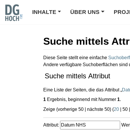
INHALTE
ÜBER UNS
PROJ
Suche mittels Attr
Wechseln zu:
Navigation
,
Suche
Diese Seite stellt eine einfache
Suchoberf
Andere verfügbare Suchoberflächen sind 
Suche mittels Attribut
Eine Liste der Seiten, die das Attribut „
Da
1
Ergebnis, beginnend mit Nummer
1
.
Zeige (
vorherige 50
|
nächste 50
) (
20
|
50
Attribut:
Wert