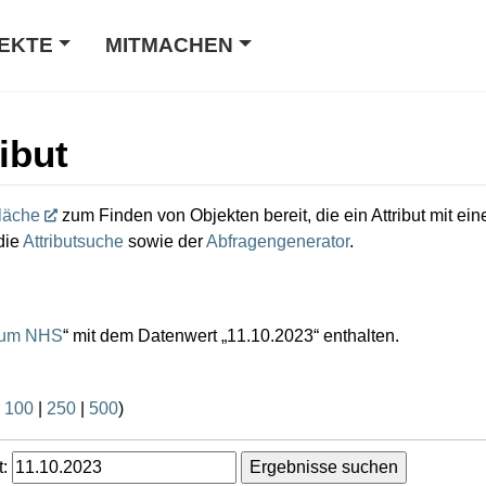
EKTE
MITMACHEN
ibut
läche
zum Finden von Objekten bereit, die ein Attribut mit e
die
Attributsuche
sowie der
Abfragengenerator
.
tum NHS
“ mit dem Datenwert „11.10.2023“ enthalten.
|
100
|
250
|
500
)
: