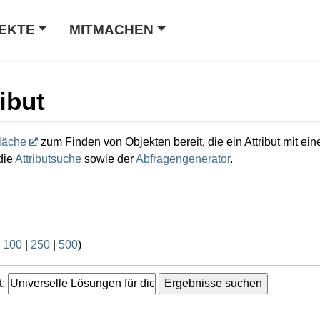
EKTE
MITMACHEN
ibut
läche
zum Finden von Objekten bereit, die ein Attribut mit e
die
Attributsuche
sowie der
Abfragengenerator
.
|
100
|
250
|
500
)
: