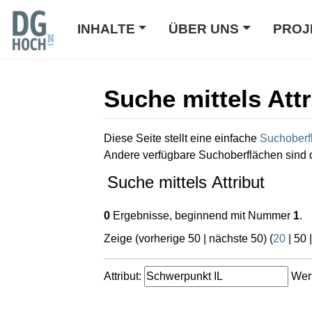
INHALTE
ÜBER UNS
PROJ
Suche mittels Attr
Wechseln zu:
Navigation
,
Suche
Diese Seite stellt eine einfache
Suchoberf
Andere verfügbare Suchoberflächen sind 
Suche mittels Attribut
0
Ergebnisse, beginnend mit Nummer
1
.
Zeige (
vorherige 50
|
nächste 50
) (
20
|
50
Attribut:
Wert