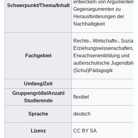
entwickeln von Argumenten 
Schwerpunkt/Thema/Inhalt
Gegenargumenten zu
Herausforderungen der
Nachhaltigkeit
Rechts-, Wirtschafts-, Sozial-,
Erziehungswissenschaften,
Fachgebiet
Erwachsenenbildung und
außerschulische Jugendbildu
(Schul)Pädagogik
Umfang/Zeit
Gruppengröße/Anzahl
flexibel
Studierende
Sprache
deutsch
Lizenz
CC BY SA